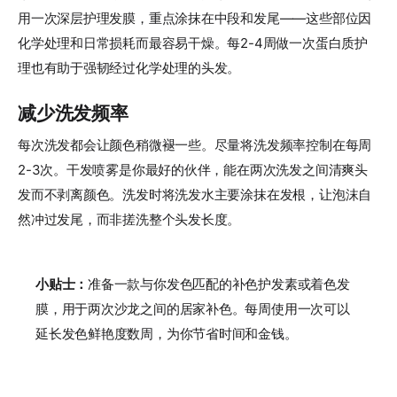
用一次深层护理发膜，重点涂抹在中段和发尾——这些部位因
化学处理和日常损耗而最容易干燥。每2-4周做一次蛋白质护
理也有助于强韧经过化学处理的头发。
减少洗发频率
每次洗发都会让颜色稍微褪一些。尽量将洗发频率控制在每周
2-3次。干发喷雾是你最好的伙伴，能在两次洗发之间清爽头
发而不剥离颜色。洗发时将洗发水主要涂抹在发根，让泡沫自
然冲过发尾，而非搓洗整个头发长度。
小贴士：
准备一款与你发色匹配的补色护发素或着色发
膜，用于两次沙龙之间的居家补色。每周使用一次可以
延长发色鲜艳度数周，为你节省时间和金钱。