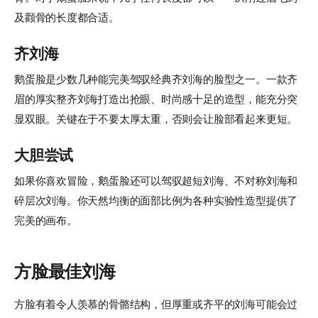
及颧骨的长度都合适。
齐刘海
鹅蛋脸是少数几种能完美驾驭经典齐刘海的脸型之一。一款齐
眉的厚实整齐刘海打造出抢眼、时尚感十足的造型，能充分突
显双眼。关键在于不要太厚太重，否则会让脸部看起来更短。
大胆尝试
如果你喜欢冒险，鹅蛋脸还可以驾驭超短刘海、不对称刘海和
碎层次刘海。你天然均衡的面部比例为各种实验性造型提供了
完美的画布。
方脸最佳刘海
方脸有着令人羡慕的骨骼结构，但厚重或齐平的刘海可能会过