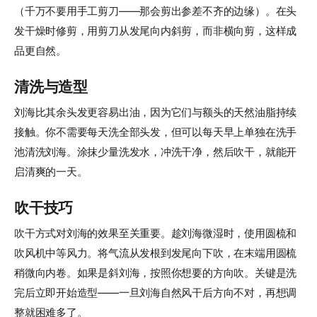
（千万不要用手工剪刀——那会剪出参差不齐的边缘）。在头
发干燥时修剪，用剪刀从发尾向内斜剪，而非横向剪，这样成
品更自然。
清洗与造型
刘海比其余头发更容易出油，因为它们与额头的天然油脂持续
接触。你不需要每天洗全部头发，但可以每天早上单独在洗手
池清洗刘海。涂抹少量洗发水，冲洗干净，然后吹干，就能开
启清爽的一天。
吹干技巧
吹干方式对刘海的效果至关重要。趁刘海微湿时，使用圆梳和
吹风机中等风力。将气流从发根到发尾向下吹，在末端用圆梳
稍微向内卷。如果是斜刘海，按照你想要的方向吹。关键是洗
完后立即开始造型——一旦刘海自然风干后方向不对，再想调
整就困难多了。