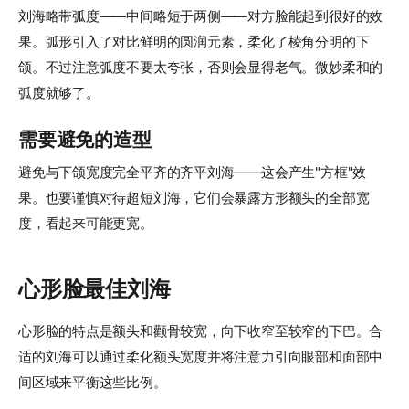
刘海略带弧度——中间略短于两侧——对方脸能起到很好的效
果。弧形引入了对比鲜明的圆润元素，柔化了棱角分明的下
颌。不过注意弧度不要太夸张，否则会显得老气。微妙柔和的
弧度就够了。
需要避免的造型
避免与下颌宽度完全平齐的齐平刘海——这会产生"方框"效
果。也要谨慎对待超短刘海，它们会暴露方形额头的全部宽
度，看起来可能更宽。
心形脸最佳刘海
心形脸的特点是额头和颧骨较宽，向下收窄至较窄的下巴。合
适的刘海可以通过柔化额头宽度并将注意力引向眼部和面部中
间区域来平衡这些比例。