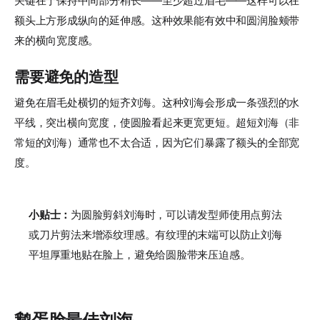
关键在于保持中间部分稍长——至少超过眉毛——这样可以在
额头上方形成纵向的延伸感。这种效果能有效中和圆润脸颊带
来的横向宽度感。
需要避免的造型
避免在眉毛处横切的短齐刘海。这种刘海会形成一条强烈的水
平线，突出横向宽度，使圆脸看起来更宽更短。超短刘海（非
常短的刘海）通常也不太合适，因为它们暴露了额头的全部宽
度。
小贴士：
为圆脸剪斜刘海时，可以请发型师使用点剪法
或刀片剪法来增添纹理感。有纹理的末端可以防止刘海
平坦厚重地贴在脸上，避免给圆脸带来压迫感。