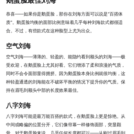
鹅蛋脸最佳刘海
恭喜——如果你是鹅蛋脸，那你在刘海方面可以说是"百搭体
质"。鹅蛋脸均衡的面部比例意味着几乎每种刘海款式都很适
合。不过，有些款式在这种脸型上尤为出众。
空气刘海
空气刘海——薄薄的、轻盈的、能隐约看到额头的刘海——极
受欢迎，在鹅蛋脸上尤其好看。它们增添了柔和浪漫的气质，
同时不会令面部显得拥挤。因为鹅蛋脸本身比例就很均衡，这
种轻盈通透的刘海能在不破坏平衡的情况下提升你的气质。保
持在眉毛到额头中部的长度效果最佳。
八字刘海
八字刘海可能是最万能百搭的款式，在鹅蛋脸上更是惊艳。从
中间或略偏的位置分开，它们像帘幕一样修饰面部，突显颧
骨。对于鹅蛋脸来说，几乎任何长度都可以——从刚过眉毛到