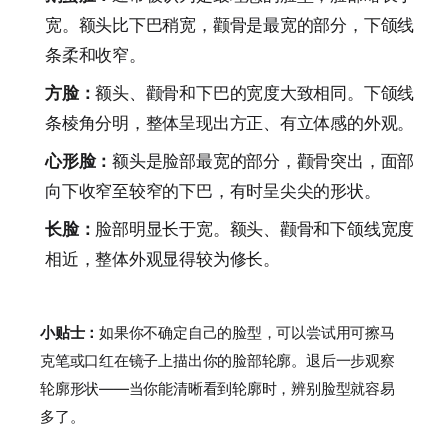
宽。额头比下巴稍宽，颧骨是最宽的部分，下颌线
条柔和收窄。
方脸：
额头、颧骨和下巴的宽度大致相同。下颌线
条棱角分明，整体呈现出方正、有立体感的外观。
心形脸：
额头是脸部最宽的部分，颧骨突出，面部
向下收窄至较窄的下巴，有时呈尖尖的形状。
长脸：
脸部明显长于宽。额头、颧骨和下颌线宽度
相近，整体外观显得较为修长。
小贴士：
如果你不确定自己的脸型，可以尝试用可擦马
克笔或口红在镜子上描出你的脸部轮廓。退后一步观察
轮廓形状——当你能清晰看到轮廓时，辨别脸型就容易
多了。