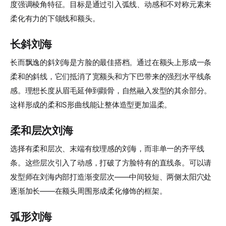
度强调棱角特征。目标是通过引入弧线、动感和不对称元素来
柔化有力的下颌线和额头。
长斜刘海
长而飘逸的斜刘海是方脸的最佳搭档。通过在额头上形成一条
柔和的斜线，它们抵消了宽额头和方下巴带来的强烈水平线条
感。理想长度从眉毛延伸到颧骨，自然融入发型的其余部分。
这样形成的柔和S形曲线能让整体造型更加温柔。
柔和层次刘海
选择有柔和层次、末端有纹理感的刘海，而非单一的齐平线
条。这些层次引入了动感，打破了方脸特有的直线条。可以请
发型师在刘海内部打造渐变层次——中间较短、两侧太阳穴处
逐渐加长——在额头周围形成柔化修饰的框架。
弧形刘海