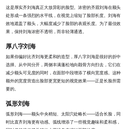
这是厚实齐刘海真正大放异彩的脸型。浓密的齐眉刘海在额头
处形成一条强烈的水平线，在视觉上缩短了脸部长度。刘海有
效地遮盖了额头，大幅度减少了脸部的表观长度。为了最佳效
果，保持刘海浓密不透明，而非轻薄通透。
厚八字刘海
如果你偏好比齐刘海更柔和的造型，厚八字刘海是很好的折中
选择。从中间分开，两侧丰满蓬松地向颧骨方向扫去，它们在
减少额头可见度的同时，在面部中段增添了横向宽度感。这种
额外的宽度营造出脸部更宽更短的视觉效果——正是长脸所需
要的。
弧形刘海
弧形刘海——额头中央稍短、太阳穴处略长——适合长脸，同
时比直齐刘海更有动感。弧线增添了一些视觉趣味和柔和感，