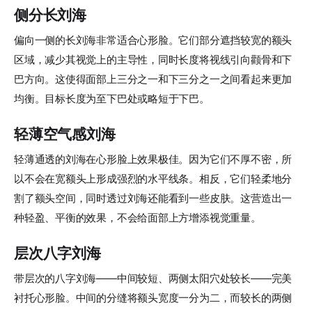
侧分长刘海
偏向一侧的长刘海非常适合心形脸。它们部分遮挡较宽的额头
区域，减少其视觉上的主导性，同时长度将视线引向颧骨和下
巴方向。这使得面部上三分之一和下三分之一之间看起来更加
均衡。目标长度为至下巴处或略短于下巴。
轻薄空气感刘海
轻薄通透的刘海在心形脸上效果极佳。因为它们不厚不密，所
以不会在宽额头上形成强烈的水平线条。相反，它们轻柔地分
割了额头空间，同时透过刘海还能看到一些皮肤。这营造出一
种轻盈、平衡的效果，不会给面部上方增添视觉重量。
层次八字刘海
带层次的八字刘海——中间较短、两侧太阳穴处较长——完美
衬托心形脸。中间的分缝将额头宽度一分为二，而较长的两侧