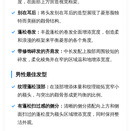
度，在面部上方营造视觉框架。
别在耳后：
将头发别在耳后的造型展现了菱形脸独
特而美丽的颧骨结构。
蓬松卷发：
丰盈蓬松的卷发全面增添宽度，创造柔
和浪漫的框架来平衡菱形的各个角度。
带修饰碎发的齐肩发：
中长发配上脸部周围较短的
碎发，柔化棱角并在窄的区域温和地增添宽度。
男性最佳发型
纹理蓬松顶部：
在顶部增添体量和纹理能拓宽窄小
的额头，与突出的颧骨形成更均衡的比例。
有蓬松扫过感的侧分：
清晰的侧分搭配向上方和侧
面扫过的蓬松度为额头区域增添宽度，同时保持整
洁外观。