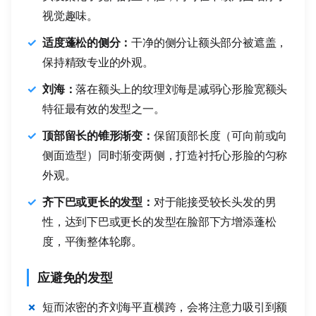
视觉趣味。
适度蓬松的侧分：
干净的侧分让额头部分被遮盖，
保持精致专业的外观。
刘海：
落在额头上的纹理刘海是减弱心形脸宽额头
特征最有效的发型之一。
顶部留长的锥形渐变：
保留顶部长度（可向前或向
侧面造型）同时渐变两侧，打造衬托心形脸的匀称
外观。
齐下巴或更长的发型：
对于能接受较长头发的男
性，达到下巴或更长的发型在脸部下方增添蓬松
度，平衡整体轮廓。
应避免的发型
短而浓密的齐刘海平直横跨，会将注意力吸引到额