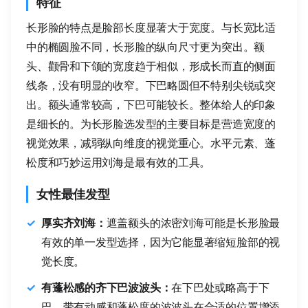
特征
长形脸的特点是脸部长度显著大于宽度。与长宽比适
中的椭圆脸不同，长形脸的纵向尺寸更为突出。额
头、颧骨和下颌的宽度趋于相似，形成长而直的侧面
线条，没有明显的收窄。下巴略圆但不特别尖锐或突
出。额头通常较高，下巴可能较长。整体给人的印象
是细长的。为长形脸选发型的主要目标是营造宽度的
视觉效果，减弱纵向维度的视觉重心。水平元素、蓬
松度和巧妙运用刘海是最有效的工具。
女性最佳发型
厚实齐刘海：
遮盖额头的浓密刘海可能是长形脸最
有效的单一发型选择，因为它能显著缩短脸部的视
觉长度。
有蓬松感的齐下巴波波头：
在下巴处或略高于下
巴、带有动感和蓬松度的波波头在合适的位置增添