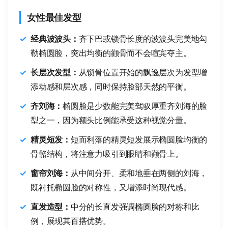
女性最佳发型
经典波波头：
齐下巴或锁骨长度的波波头完美地勾
勒椭圆脸，突出均衡的颧骨而不会喧宾夺主。
长层次发型：
从锁骨位置开始的飘逸层次为发型增
添动感和层次感，同时保持脸部天然的平衡。
齐刘海：
椭圆脸是少数能完美驾驭厚重齐刘海的脸
型之一，因为额头比例能承受这种视觉分量。
精灵短发：
短而利落的精灵短发展示椭圆脸均衡的
骨骼结构，将注意力吸引到眼睛和颧骨上。
窗帘刘海：
从中间分开、柔和地垂在两侧的刘海，
既衬托椭圆脸的对称性，又增添时尚现代感。
直发造型：
中分的长直发强调椭圆脸的对称和比
例，展现其百搭优势。