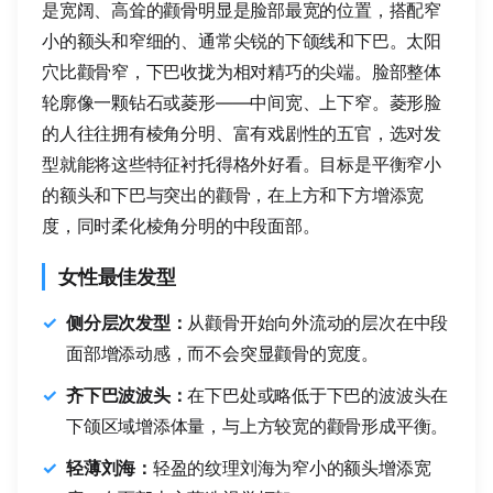
是宽阔、高耸的颧骨明显是脸部最宽的位置，搭配窄
小的额头和窄细的、通常尖锐的下颌线和下巴。太阳
穴比颧骨窄，下巴收拢为相对精巧的尖端。脸部整体
轮廓像一颗钻石或菱形——中间宽、上下窄。菱形脸
的人往往拥有棱角分明、富有戏剧性的五官，选对发
型就能将这些特征衬托得格外好看。目标是平衡窄小
的额头和下巴与突出的颧骨，在上方和下方增添宽
度，同时柔化棱角分明的中段面部。
女性最佳发型
侧分层次发型：
从颧骨开始向外流动的层次在中段
面部增添动感，而不会突显颧骨的宽度。
齐下巴波波头：
在下巴处或略低于下巴的波波头在
下颌区域增添体量，与上方较宽的颧骨形成平衡。
轻薄刘海：
轻盈的纹理刘海为窄小的额头增添宽