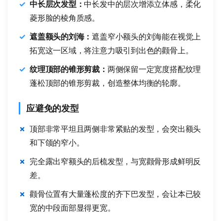
中长层次发型：
中长发中的层次增添立体感，柔化
菱形脸的棱角质感。
遮盖额头的刘海：
遮盖窄小额头的刘海能在视觉上
拓宽这一区域，将注意力吸引到出色的颧骨上。
纹理顶部的锥形剪裁：
两侧保留一定宽度搭配纹理
蓬松顶部的锥形剪裁，创造整体均衡的轮廓。
应避免的发型
顶部非常平坦且两侧非常紧贴的发型，会突出额头
和下颌的窄小。
完全露出窄额头的后梳发型，与宽颧骨形成鲜明反
差。
颧骨位置有大量蓬松度的齐下巴发型，会让本已较
宽的中段面部显得更宽。