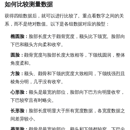
如何比较测量数据
获得四组数据后，就可以进行比较了。重点看数字之间的关
系，而不是绝对数值。以下是各组数据对应的脸型：
椭圆脸：
脸部长度大于颧骨宽度，额头比下颌宽。脸部向
下巴和额头方向柔和收窄。
圆脸：
颧骨宽度与脸部长度大致相等，下颌线圆润，整体
角度柔和。
方脸：
额头、颧骨和下颌的宽度大致相同，下颌线强烈且
棱角分明，几乎没有收窄。
心形脸：
额头是最宽的部位，脸部向下巴方向明显收窄，
下巴较窄且有时略尖。
长形脸：
脸部长度明显大于所有宽度数据，各宽度数据之
间差异较小。
菱形脸：
颧骨是最宽的部位，额头和下颌都较窄，下巴尖