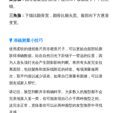
细。
三角脸：
下颌比颧骨宽，颧骨比额头宽。脸部向下方逐渐
变宽。
准确测量小技巧
使用柔软的缝纫卷尺而非硬质尺子，可以更贴合面部轮廓
获得准确数据。站在自然日光下距镜子一臂远的位置，因
为人造头顶灯光会产生阴影影响判断。将所有头发完全拉
离面部，包括鬓角和发际线附近的碎发。每项测量做两
次，取平均值以减少误差。如果自己测量有困难，可以请
朋友或家人帮忙。
请记住，脸型判断并非精确科学。大多数人的脸型都不会
完美地落入某一类，你可能发现自己介于两种脸型之间。
这完全正常，意味着你可以从两种脸型的发型推荐中寻找
灵感。