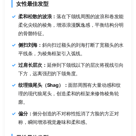
女性最佳发型
柔和松散的波浪：
落在下颌线周围的波浪和卷发能
柔化尖锐的棱角，增添浪漫飘逸感，平衡结构分明
的骨骼特征。
侧扫刘海：
斜向扫过额头的刘海打断了宽额头的水
平线条，为棱角框架引入弧线。
过肩长层次：
延伸到下颌线以下的层次将视线引向
下方，远离强烈的下颌角度。
纹理狼尾头（Shag）：
面部周围有大量动感和纹
理的现代狼尾头，创造柔和的框架来修饰棱角轮
廓。
偏分：
侧分创造的不对称性抵消了方脸的方正对
称，瞬间增添视觉趣味和柔和感。