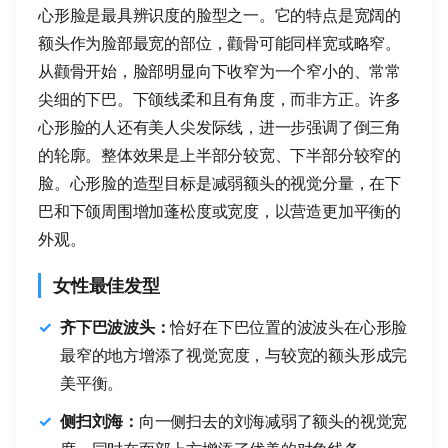
心形脸是最具辨识度的脸型之一。它的特点是宽阔的
额头作为脸部最宽的部位，颧骨可能同样宽或略窄。
从颧骨开始，脸部明显向下收窄为一个窄小的、常常
尖细的下巴。下颌线柔和且有角度，而非方正。许多
心形脸的人还有美人尖发际线，进一步强调了倒三角
的轮廓。整体效果是上半部分较宽、下半部分较窄的
脸。心形脸的造型目标是减弱额头的视觉分量，在下
巴和下颌周围增加蓬松度或宽度，以营造更加平衡的
外观。
女性最佳发型
齐下巴波波头：
恰好在下巴位置的波波头在心形脸
最窄的地方增添了视觉宽度，与较宽的额头形成完
美平衡。
侧扫刘海：
向一侧扫去的刘海减弱了额头的视觉宽