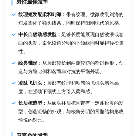
男性最佳发型
纹理短发配柔和刘海：
带有纹理、微微凌乱刘海的
短发柔化了额头线条，同时保持阳刚现代的风格。
中长自然动感发型：
足够长度能展现自然波浪或卷
曲的头发，柔化棱角分明的下颌线同时显得轻松随
性。
经典锥形：
从顶部较长到两侧较短的渐进锥形，创
造与方脸比例和谐而非对抗的平衡外观。
凌乱飞机头：
顶部有纹理和动感的飞机头增添高
度，在强劲下颌线上方引入柔和感。
长后梳造型：
从额头往后梳且带有一定蓬松度的发
型，创造流畅的外观，与棱角分明的骨骼结构形成
愉悦的对比。
应避免的发型