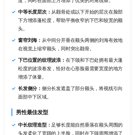
度，同时在面部上方增添了优美的对角线条。
中等长度层次：
从颧骨处或以下开始的层次在脸部
下方增添蓬松度，帮助平衡收窄的下巴和较宽的额
头。
窗帘刘海：
从中间分开垂在额头两侧的刘海有效地
在视觉上缩窄额头，同时突出颧骨。
下巴位置的纹理波浪：
在下颌和下巴处拥有最大蓬
松度的波浪卷发，恰好在心形脸最需要宽度的地方
增添了体量。
长发侧分：
侧分长发遮盖了部分额头，将视线引向
面部中下区域。
男性最佳发型
中长纹理造型：
足够长度能自然垂落在额头周围的
头发柔化了宽阔的上半脸，同时在下颌周围增添了