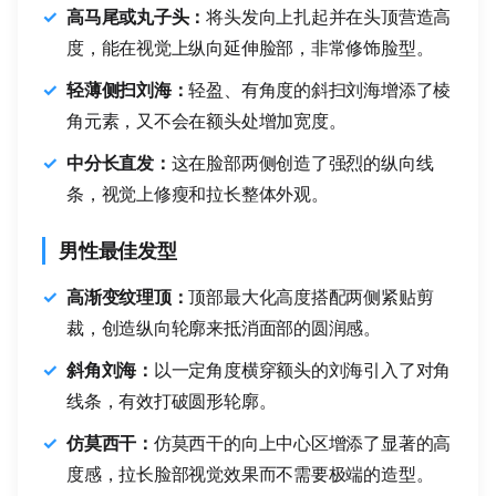
高马尾或丸子头：
将头发向上扎起并在头顶营造高
度，能在视觉上纵向延伸脸部，非常修饰脸型。
轻薄侧扫刘海：
轻盈、有角度的斜扫刘海增添了棱
角元素，又不会在额头处增加宽度。
中分长直发：
这在脸部两侧创造了强烈的纵向线
条，视觉上修瘦和拉长整体外观。
男性最佳发型
高渐变纹理顶：
顶部最大化高度搭配两侧紧贴剪
裁，创造纵向轮廓来抵消面部的圆润感。
斜角刘海：
以一定角度横穿额头的刘海引入了对角
线条，有效打破圆形轮廓。
仿莫西干：
仿莫西干的向上中心区增添了显著的高
度感，拉长脸部视觉效果而不需要极端的造型。