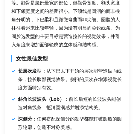
等。颧骨是脸部最宽的部位，但颧骨宽度、额头宽度
和下颌宽度之间的差距很小。下颌线是圆润的而非棱
角分明的，下巴柔和且微微弯曲而非尖细。圆脸的人
往往看起来比较年轻，因为没有明显的尖锐线条。为
圆脸选发型的主要目标是营造拉长的视觉效果，并引
入角度来增加面部轮廓的立体感和结构感。
女性最佳发型
长层次发型：
从下巴以下开始的层次能营造纵向线
条，拉长脸部视觉效果。侧扫的层次在增添视觉长
度方面特别有效。
斜角长波波头（Lob）：
前长后短的长波波头能创
造对角线条，抵消圆润感并增添结构美。
深侧分：
任何搭配深侧分的发型都能打破圆脸的圆
形轮廓，创造不对称美感。