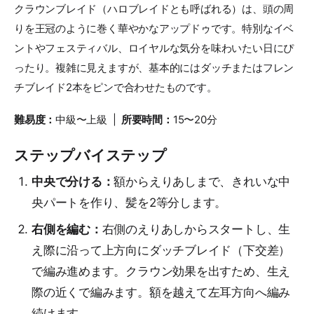
クラウンブレイド（ハロブレイドとも呼ばれる）は、頭の周
りを王冠のように巻く華やかなアップドゥです。特別なイベ
ントやフェスティバル、ロイヤルな気分を味わいたい日にぴ
ったり。複雑に見えますが、基本的にはダッチまたはフレン
チブレイド2本をピンで合わせたものです。
難易度：
中級〜上級 |
所要時間：
15〜20分
ステップバイステップ
中央で分ける：
額からえりあしまで、きれいな中
央パートを作り、髪を2等分します。
右側を編む：
右側のえりあしからスタートし、生
え際に沿って上方向にダッチブレイド（下交差）
で編み進めます。クラウン効果を出すため、生え
際の近くで編みます。額を越えて左耳方向へ編み
続けます。