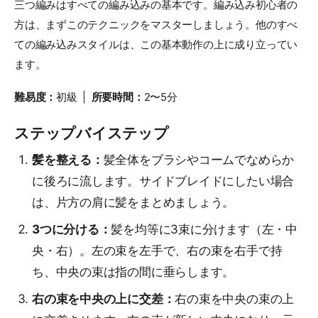
三つ編みはすべての編み込みの基本です。編み込み初心者の
方は、まずこのテクニックをマスターしましょう。他のすべ
ての編み込みスタイルは、この基本動作の上に成り立ってい
ます。
難易度：
初級 |
所要時間：
2〜5分
ステップバイステップ
髪を整える：
髪全体をブラシやコームでなめらか
に後ろに流します。サイドブレイドにしたい場合
は、片方の肩に髪をまとめましょう。
3つに分ける：
髪を均等に3束に分けます（左・中
央・右）。左の束を左手で、右の束を右手で持
ち、中央の束は指の間に垂らします。
右の束を中央の上に交差：
右の束を中央の束の上