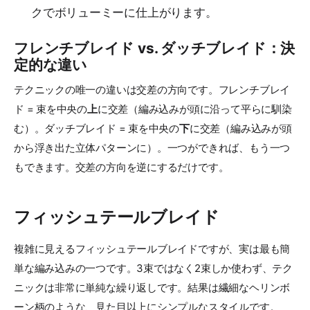
クでボリューミーに仕上がります。
フレンチブレイド vs. ダッチブレイド：決
定的な違い
テクニックの唯一の違いは交差の方向です。フレンチブレイ
ド = 束を中央の
上
に交差（編み込みが頭に沿って平らに馴染
む）。ダッチブレイド = 束を中央の
下
に交差（編み込みが頭
から浮き出た立体パターンに）。一つができれば、もう一つ
もできます。交差の方向を逆にするだけです。
フィッシュテールブレイド
複雑に見えるフィッシュテールブレイドですが、実は最も簡
単な編み込みの一つです。3束ではなく2束しか使わず、テク
ニックは非常に単純な繰り返しです。結果は繊細なヘリンボ
ーン柄のような、見た目以上にシンプルなスタイルです。