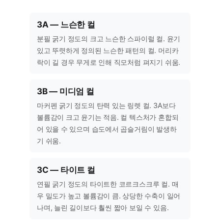
3A — 느슨한 컬
분필 굵기 정도의 크고 느슨한 스파이럴 컬. 윤기
있고 뚜렷하게 정의된 느슨한 패턴의 컬. 머리카
락이 길 경우 무게로 인해 직모처럼 펴지기 쉬움.
3B — 미디엄 컬
마커펜 굵기 정도의 탄력 있는 링렛 컬. 3A보다
볼륨감이 크고 윤기는 적음. 컬 텍스처가 혼합되
어 있을 수 있으며 습도에서 곱슬거림이 발생하
기 쉬움.
3C — 타이트 컬
연필 굵기 정도의 타이트한 코르크스크루 컬. 매
우 밀도가 높고 볼륨감이 큼. 상당한 수축이 일어
나며, 늘린 길이보다 훨씬 짧아 보일 수 있음.