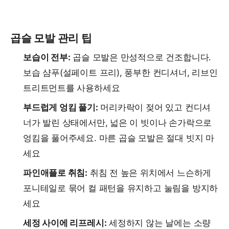
곱슬 모발 관리 팁
보습이 전부:
곱슬 모발은 만성적으로 건조합니다.
보습 샴푸(설페이트 프리), 풍부한 컨디셔너, 리브인
트리트먼트를 사용하세요
부드럽게 엉킴 풀기:
머리카락이 젖어 있고 컨디셔
너가 발린 상태에서만, 넓은 이 빗이나 손가락으로
엉킴을 풀어주세요. 마른 곱슬 모발은 절대 빗지 마
세요
파인애플로 취침:
취침 전 높은 위치에서 느슨하게
포니테일로 묶어 컬 패턴을 유지하고 눌림을 방지하
세요
세정 사이에 리프레시:
세정하지 않는 날에는 소량