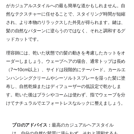
がカジュアルスタイルへの最も簡単な道かもしれません。自
然なテクスチャーに任せることで、スタイリング時間が短縮
され、より本物のリラックスした外見が得られます。鍵は、
髪の自然なパターンに逆らうのではなく、それと調和するグ
ッドカットです。
理容師には、乾いた状態での髪の動きを考慮したカットをオ
ーダーしましょう。ウェーブヘアの場合、通常トップは長め
（7〜10cm以上）、サイドは段階的にテーパード。カールエ
ンハンシングクリームやシーソルトスプレーを湿った髪に塗
布し、自然乾燥またはディフューザーの低設定で乾かしま
す。乾いた後はブラシやコームは使わず、指でウェーブを分
けてナチュラルでエフォートレスなルックに整えましょう。
プロのアドバイス：
最高のカジュアルヘアスタイル
は、自分の自然な髪質に逆らわず、それと調和するも