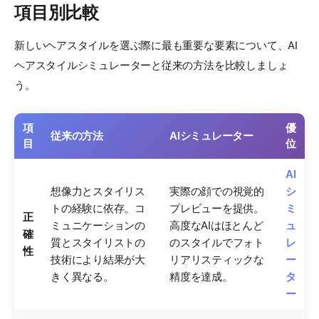
項目別比較
新しいヘアスタイルを選ぶ際に最も重要な要素について、AI
ヘアスタイルシミュレーターと従来の方法を比較しましょ
う。
項
優
従来の方法
AIシミュレーター
目
位
AI
想像力とスタイリス
実際の顔での視覚的
シ
トの経験に依存。コ
プレビューを提供。
ミ
正
ミュニケーションの
高度なAIはほとんど
ュ
確
質とスタイリストの
のスタイルでフォト
レ
性
技術により結果が大
リアリスティックな
ー
きく異なる。
精度を達成。
タ
ー