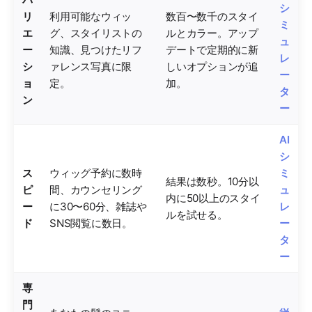
シ
リ
利用可能なウィッ
数百〜数千のスタイ
ミ
エ
グ、スタイリストの
ルとカラー。アップ
ュ
ー
知識、見つけたリフ
デートで定期的に新
レ
シ
ァレンス写真に限
しいオプションが追
ー
ョ
定。
加。
タ
ン
ー
AI
シ
ス
ウィッグ予約に数時
ミ
結果は数秒。10分以
ピ
間、カウンセリング
ュ
内に50以上のスタイ
ー
に30〜60分、雑誌や
レ
ルを試せる。
ド
SNS閲覧に数日。
ー
タ
ー
専
門