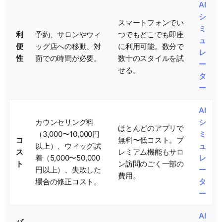
AI
シ
スマートフォンでい
ミ
利
予約、サロンやウィ
つでもどこでも即座
ュ
便
ッグ店への移動、対
に利用可能。数分で
レ
性
面での時間が必要。
数十のスタイルを試
ー
せる。
タ
ー
AI
カウンセリング料
シ
ほとんどのアプリで
（3,000〜10,000円
ミ
コ
無料〜低コスト。プ
以上）、ウィッグ試
ュ
ス
レミアム機能もサロ
着（5,000〜50,000
レ
ト
ン訪問のごく一部の
円以上）、失敗した
ー
費用。
場合の修正コスト。
タ
ー
AI
バ