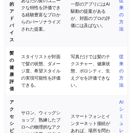
あなたの髪のユニー
従
的
一部のアプリにはAI
クな特性を評価でき
来
ア
駆動の提案がある
る経験豊富なプロか
の
ド
が、対面のプロの評
らのパーソナライズ
方
バ
価には及ばない。
された提案。
法
イ
ス
髪
スタイリストが対面
写真だけでは髪のテ
従
の
で髪の状態、ダメー
クスチャー、健康状
来
健
ジ度、希望スタイル
態、ポロシティ、生
の
康
の実現可能性を評価
えグセを評価できな
方
評
できる。
い。
法
価
ア
AI
ク
シ
サロン、ウィッグシ
セ
スマートフォンとイ
ミ
ョップ、熟練したプ
シ
ンターネット接続が
ュ
ロへの物理的なアク
ビ
あれば、場所を問わ
レ