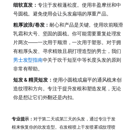
细软直发：
专注于发根蓬松度。使用丰盈摩丝和中
号圆梳。避免使用会让头发扁塌的厚重产品。
粗厚波浪/卷发：
耐心和产品是关键。使用吹前顺滑
乳霜和大号、坚固的圆梳。你可能需要重复处理发
片两次——一次用于顺滑，一次用于塑形。对于拥
有粗厚头发、寻求精致且易打理造型的男士，我们
男士发型指南
中关于吹干短至中等长度头发的原则
非常有帮助。
短发 & 精灵短发：
使用小圆梳或扁平的通风梳来创
造纹理和方向。专注于提升发根和塑造发尾，无论
你是想让它们外翻还是内扣。
专业提示：
对于第二天或第三天的头发，通过专注于发
根来恢复你的吹发造型。在发根喷上干发喷雾或纹理喷