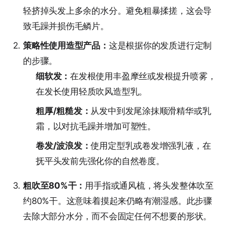
轻挤掉头发上多余的水分。避免粗暴揉搓，这会导
致毛躁并损伤毛鳞片。
策略性使用造型产品：
这是根据你的发质进行定制
的步骤。
细软发：
在发根使用丰盈摩丝或发根提升喷雾，
在发长使用轻质吹风造型乳。
粗厚/粗糙发：
从发中到发尾涂抹顺滑精华或乳
霜，以对抗毛躁并增加可塑性。
卷发/波浪发：
使用定型乳或卷发增强乳液，在
抚平头发前先强化你的自然卷度。
粗吹至80%干：
用手指或通风梳，将头发整体吹至
约80%干。这意味着摸起来仍略有潮湿感。此步骤
去除大部分水分，而不会固定任何不想要的形状。