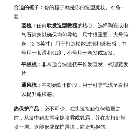
合适的梳子：
你的梳子就是你的造型魔杖。准备一
套：
圆梳：
任何
吹发造型教程
的核心。选择陶瓷或电
气石筒身以确保均匀导热。尺寸很重要：大号筒
身（2-3英寸）用于打造松散波浪和蓬松感，中
号用于顺滑和弧度，小号用于卷发或短发。
平板梳：
非常适合快速抚平长发直发，梳理宽发
片。
通风梳：
在初始吹干阶段，用于引导气流至发根
以提升蓬松感。
热保护产品：
必不可少。在头发接触任何热量之
前，从发中到发尾涂抹喷雾或乳霜，并在发根处轻
喷一层。这能形成保护屏障，防止热损伤。