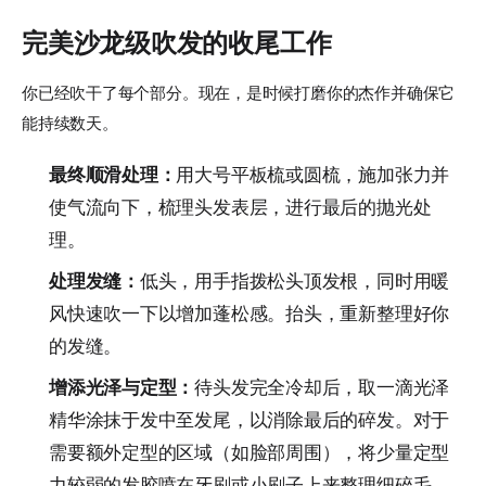
完美沙龙级吹发的收尾工作
你已经吹干了每个部分。现在，是时候打磨你的杰作并确保它
能持续数天。
最终顺滑处理：
用大号平板梳或圆梳，施加张力并
使气流向下，梳理头发表层，进行最后的抛光处
理。
处理发缝：
低头，用手指拨松头顶发根，同时用暖
风快速吹一下以增加蓬松感。抬头，重新整理好你
的发缝。
增添光泽与定型：
待头发完全冷却后，取一滴光泽
精华涂抹于发中至发尾，以消除最后的碎发。对于
需要额外定型的区域（如脸部周围），将少量定型
力较弱的发胶喷在牙刷或小刷子上来整理细碎毛