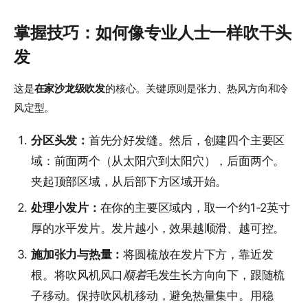
掌握技巧：如何像专业人士一样吹干头
发
这是
在家沙龙级吹发
的核心。关键原则是张力、热风方向和冷
风定型。
分区头发：
首先分好发缝。然后，创建四个主要区
域：前面两个（从太阳穴到太阳穴），后面两个。
夹起顶部区域，从后部下方区域开始。
处理小发片：
在你的主要区域内，取一个约1-2英寸
厚的水平发片。发片越小，效果越顺滑、越可控。
施加张力与热量：
将圆梳放在发片下方，靠近发
根。将吹风机风口
顺着
毛发生长方向向下，跟随梳
子移动。保持吹风机移动，避免热量集中。用稳