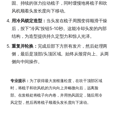
固、持续的张力拉动梳子，同时缓慢地将梳子和吹
风机顺着头发长度向下移动。
用冷风锁定造型：
当头发在梳子周围变得顺滑干燥
后，按下“冷风”按钮5-10秒。这能冷却头发的内部
结构，为造型提供持久定型力和惊人光泽。
重复并轮换：
完成后部下方所有发片，然后处理两
侧，最后是顶部/头顶区域。始终从颈背向上、从两
侧向中间操作。
专业提示：
为了获得最大发根蓬松度，在吹干顶部区域
时，将梳子和吹风机的方向向上并略微向后，远离脸
部。在发根处将梳子向内卷，并用热风固定，随后用冷
风定型，然后再将梳子顺着头发长度向下滚动。