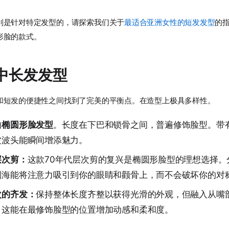
别是针对特定发型的，请探索我们关于
最适合亚洲女性的短发发型
的
形脸的款式。
中长发发型
和短发的便捷性之间找到了完美的平衡点。在造型上极具多样性。
的
椭圆形脸发型
。长度在下巴和锁骨之间，普遍修饰脸型。带
波波头能瞬间增添魅力。
层次剪：
这款70年代层次剪的复兴是椭圆形脸型的理想选择。
刘海能将注意力吸引到你的眼睛和颧骨上，而不会破坏你的对
次的齐发：
保持整体长度齐整以获得光滑的外观，但融入从嘴
。这能在最修饰脸型的位置增加动感和柔和度。