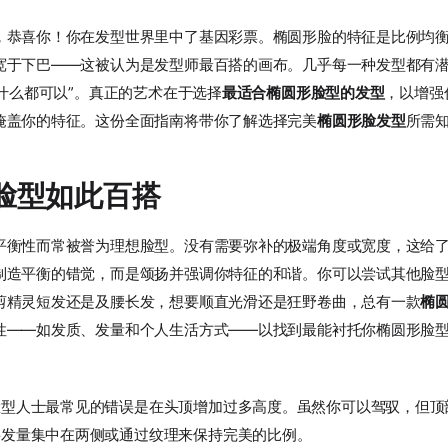
，恭喜你！你在发型世界里中了基因彩票。椭圆形脸的特征是比例均
宽于下巴——这被认为是发型师最百搭的画布。几乎每一种发型都有
“什么都可以”。真正的艺术在于选择
最适合椭圆形脸型的发型
，以增强
掩盖你的特征。这份全面指南将带你了解选择完美
椭圆形脸发型
所需
脸型如此百搭
平衡性而常被誉为理想脸型。没有需要弥补的极端角度或宽度，这给
制造平衡的错觉，而是颂扬并强调你特征的和谐。你可以尝试其他脸
剪精灵短发还是及腰长发，想要顺直光滑还是狂野卷曲，总有一款
椭
性——如发质、发量和个人生活方式——以找到最能衬托你椭圆形脸
脸型人士最常见的错误是在头顶增加过多高度。虽然你可以驾驭，但顶
将发量集中在两侧或通过纹理来保持完美的比例。