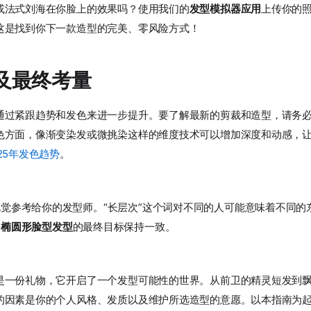
或法式刘海在你脸上的效果吗？使用我们的
发型模拟器应用
上传你的
这是找到你下一款造型的完美、零风险方式！
及最终考量
通过紧跟趋势和发色来进一步提升。要了解最新的剪裁和造型，请务
色方面，像渐变染发或微挑染这样的维度技术可以增加深度和动感，
025年发色趋势
。
觉参考给你的发型师。“长层次”这个词对不同的人可能意味着不同的
美
椭圆形脸型发型
的最终目标保持一致。
是一份礼物，它开启了一个发型可能性的世界。从前卫的精灵短发到
的因素是你的个人风格、发质以及维护所选造型的意愿。以本指南为