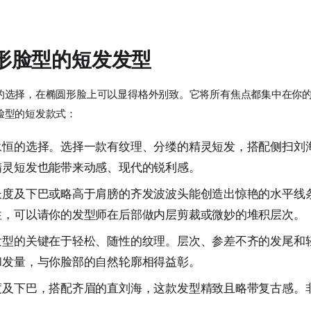
形脸型的短发发型
的选择，在椭圆形脸上可以显得格外别致。它将所有焦点都集中在你
脸型的短发款式：
永恒的选择。选择一款有纹理、分缕的精灵短发，搭配侧扫刘
精灵短发也能带来动感、现代的锐利感。
长度及下巴或略高于肩膀的齐发波波头能创造出惊艳的水平线
性，可以请你的发型师在后部做内层剪裁或微妙的堆积层次。
发型的关键在于轻松、随性的纹理。层次、参差不齐的发尾和
和发量，与你脸部的自然轮廓相得益彰。
度及下巴，搭配齐眉的直刘海，这款发型精致且略带复古感。