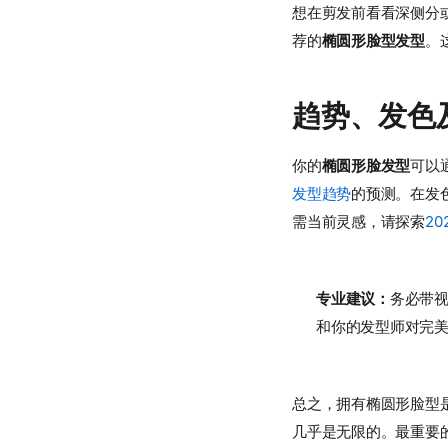
想在剪发前看看深侧分
荐的
椭圆形脸型发型
。
趋势、发色
你的
椭圆形脸发型
可以
发型趋势
的预测。在发
需当前灵感，请探索
2
专业建议：
务必带视
和你的发型师对完
总之，拥有椭圆形脸型
几乎是无限的。最重要