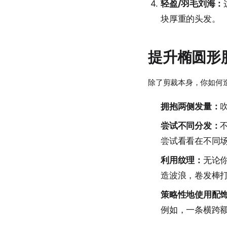
轻盈/羽毛刘海：
块厚重的头发。
提升椭圆形
除了剪裁本身，你如何
拥抱两侧发量：
尝试不同分发：
尝试看看在不同
利用纹理：
无论
造波浪，卷发棒
策略性地使用配
例如，一条横跨