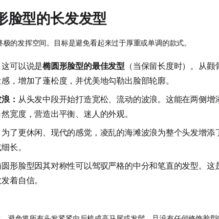
形脸型的长发发型
终极的发挥空间。目标是避免看起来过于厚重或单调的款式。
：
这可以说是
椭圆形脸型的最佳发型
（当保留长度时）。从颧
量感，增加了蓬松度，并优美地勾勒出脸部轮廓。
波浪：
从头发中段开始打造宽松、流动的波浪。这能在两侧增
自然宽度，营造出平衡、迷人的外观。
：
为了更休闲、现代的感觉，凌乱的海滩波浪为整个头发增添
或细长。
椭圆形脸型因其对称性可以驾驭严格的中分和笔直的发型。这
散发着自信。
时，避免将所有头发紧紧向后梳成高马尾或发髻，且没有任何修饰脸型