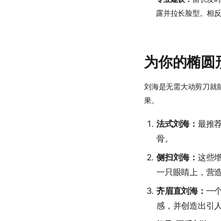
露并拉长脸型。相
为你的椭圆
刘海是无需大动剪刀就
果。
法式刘海：
最推
骨。
侧扫刘海：
这些
一只眼睛上，营
齐眉直刘海：
一
感，并创造出引