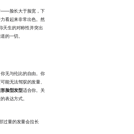
衡——脸长大于脸宽，下
潜力看起来非常出色。然
你天生的对称性并突出
知道的一切。
了你无与伦比的自由。你
型可能无法驾驭的发量、
圆形脸型发型
适合你。关
型的表达方式。
部过量的发量会拉长