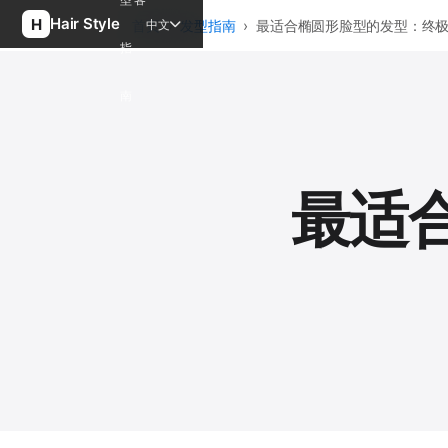
Hair Style
中文
首页
›
发型指南
›
最适合椭圆形脸型的发型：终
指
南
最适